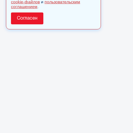
cookie-файлов
и
пользовательским
соглашением
.
Согласен
О сайте
© 2025 Сетевое издание «Monavista» зарегистрировано в
Федеральной службе по надзору в сфере связи,
информационных технологий и массовых коммуникаций
(Роскомнадзор) 15 августа 2016 года. Свидетельство о
регистрации ЭЛ № ФС 77 - 66827
Полное или частичное использовании материалов сайта
monavista.ru возможно только после письменного
разрешения.