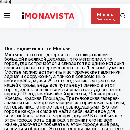
{hide}
Москва
Выбрать город
Последние новости Москвы
Москва
- это город герой, это столица нашей
большой и великой державы, это мегаполис, это
город, где встречается и сливается во едино история
нашей страны с современностью, с 21 веком! Гуляя по
Москве можно встретить и исторические памятники,
здания и сооружения, а также и современные
небоскрёбы, музеи. Этот город является центром
нашей страны, ведь все пути ведут именно в этот
город, здесь решаются и свершаются судьбы нашего
народа! Город необычайной красоты, Москва река,
Кремль, Красная Площадь, Третьяковская галерея-
знаменитые, завораживающие, исторические картины,
которые никого не оставят равнодушными. В этом
городе каждый сможет найти себя, найти все для
себя, любовь, семью, карьеру, друзей! Кто побывал в
этом городе хоть один раз, запомнит его на всю
жизнь, захочется побывать в этом городе ещё раз,
вернуться обратно. Это город современности, новых